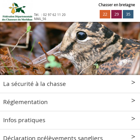
Chasser en bretagne
22
29
35
Tél. :
02 97 62 11 20
MAIL_56
La sécurité à la chasse
Réglementation
Infos pratiques
Déclaration prélèvements sangliers