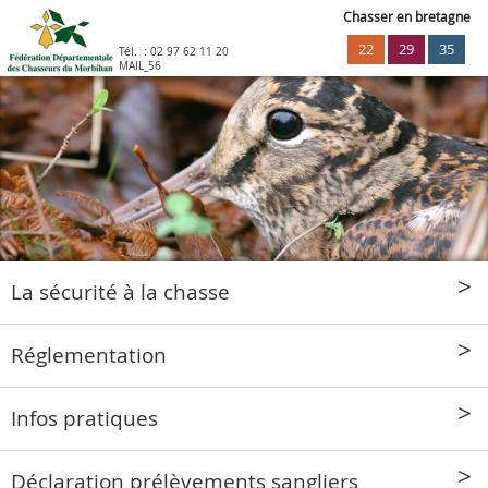
Chasser en bretagne
22
29
35
Tél. :
02 97 62 11 20
MAIL_56
La sécurité à la chasse
Réglementation
Infos pratiques
Déclaration prélèvements sangliers