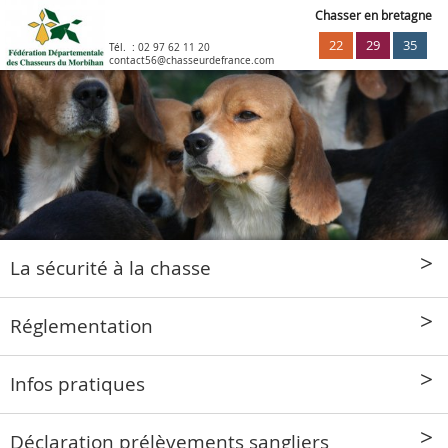
Chasser en bretagne
22
29
35
Tél. :
02 97 62 11 20
contact56@chasseurdefrance.com
La sécurité à la chasse
Réglementation
Infos pratiques
Déclaration prélèvements sangliers