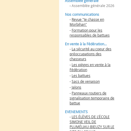
Assemblée générale
-
Assemblée générale 2026
Nos communications
-
Revue "Je chasse en
Morbihan"
-
Formation pour les
responsables de battues
En vente à la Fédération...
-
La sécurité au coeur des
préoccupations des
chasseurs
-
Les pièges en vente à la
Fédération
-
Les battues
-
Sacs de venaison
-
Jalons
-
Panneaux routiers de
signalisation temporaire de
battue
EVENEMENTS
-
LES ÉLÈVES DE L’ÉCOLE
SIMONE VEIL DE
PLUMÉLIAU-BIEUZY SUR LE