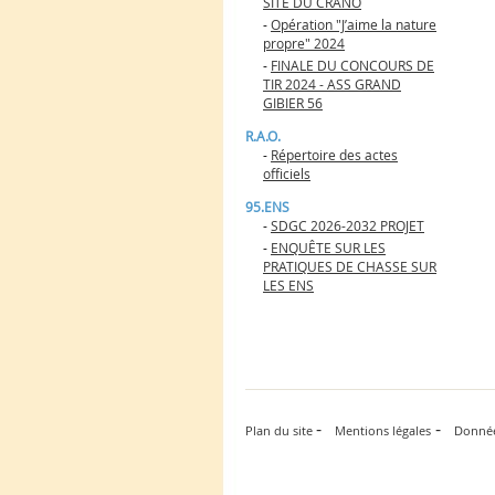
SITE DU CRANO
-
Opération "J’aime la nature
propre" 2024
-
FINALE DU CONCOURS DE
TIR 2024 - ASS GRAND
GIBIER 56
R.A.O.
-
Répertoire des actes
officiels
95.ENS
-
SDGC 2026-2032 PROJET
-
ENQUÊTE SUR LES
PRATIQUES DE CHASSE SUR
LES ENS
-
-
Plan du site
Mentions légales
Donnée