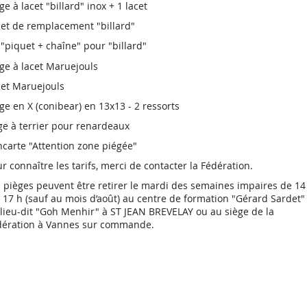
ge à lacet "billard" inox + 1 lacet
cet de remplacement "billard"
 "piquet + chaîne" pour "billard"
ge à lacet Maruejouls
cet Maruejouls
ge en X (conibear) en 13x13 - 2 ressorts
e à terrier pour renardeaux
carte "Attention zone piégée"
r connaître les tarifs, merci de contacter la Fédération.
 pièges peuvent être retirer le mardi des semaines impaires de 14
 17 h (sauf au mois d’août) au centre de formation "Gérard Sardet"
lieu-dit "Goh Menhir" à ST JEAN BREVELAY ou au siège de la
dération à Vannes sur commande.