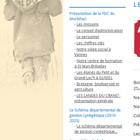
Lire la suite
L’ADMINISTRATION
CYNÉGÉTI
L
Dates d’ouverture et
Les animaux
Lire la sui
Lire la sui
(2019-2025)
Lire la suite
de fermeture de la
ESOD
Présentation de la FDC du
chasse en Morbihan
Organisation
Morbihan
Dates d’ouverture et
trap tempor
-
Les missions
Lire la suite
Lire la suite
de fermeture de la
Usage du fe
Lire la sui
Lire la sui
-
Le conseil d’administration
chasse 2026/2027 en
de la protec
Les missions
Morbihan
-
Le personnel
biens et des
Le conseil
L’usage des appeaux
personnes
Lire la sui
-
Les chiffres clés
d’administration
et des appelants pour
-
Notre siège social à
la chasse de certains
Le personnel
Vannes
corvidés est autorisé
Les chiffres clés
-
Notre centre de formation
PIGEON RAMIER :
à St-Jean-Brévelay
Notre siège social à
APPELANTS VIVANTS
Vannes
-
Les étangs du Petit et du
AUTORISES
Grand Loc’h à GUIDEL
Notre centre de
Boi
formation à St-Jean-
-
Bretagne, biodiversité et
Brévelay
25,
agriculture
Les étangs du Petit et
-
LES LANDES DU CRANO :
Nas
du Grand Loc’h à
présentation générale
GUIDEL
Nas
Le Schéma départemental de
Bretagne, biodiversité
et agriculture
Col
gestion cynégétique (2019-
2025)
LES LANDES DU
Piè
-
Le schéma départemental
CRANO : présentation
générale
de gestion cynégétique...
Lac