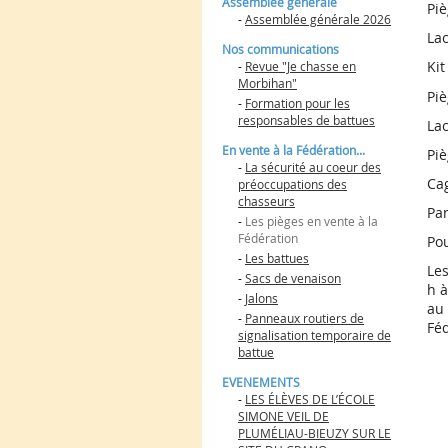
Assemblée générale
Piè
-
Assemblée générale 2026
La
Nos communications
Kit
-
Revue "Je chasse en
Morbihan"
Piè
-
Formation pour les
responsables de battues
La
En vente à la Fédération...
Piè
-
La sécurité au coeur des
Cag
préoccupations des
chasseurs
Pan
-
Les pièges en vente à la
Fédération
Pou
-
Les battues
Les
-
Sacs de venaison
h à
-
Jalons
au 
-
Panneaux routiers de
Fé
signalisation temporaire de
battue
EVENEMENTS
-
LES ÉLÈVES DE L’ÉCOLE
SIMONE VEIL DE
PLUMÉLIAU-BIEUZY SUR LE