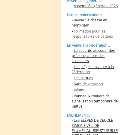
Assemblée générale
-
Assemblée générale 2026
Nos communications
-
Revue "Je chasse en
Morbihan"
-
Formation pour les
responsables de battues
En vente à la Fédération...
-
La sécurité au coeur des
préoccupations des
chasseurs
-
Les pièges en vente à la
Fédération
-
Les battues
-
Sacs de venaison
-
Jalons
-
Panneaux routiers de
signalisation temporaire de
battue
EVENEMENTS
-
LES ÉLÈVES DE L’ÉCOLE
SIMONE VEIL DE
PLUMÉLIAU-BIEUZY SUR LE