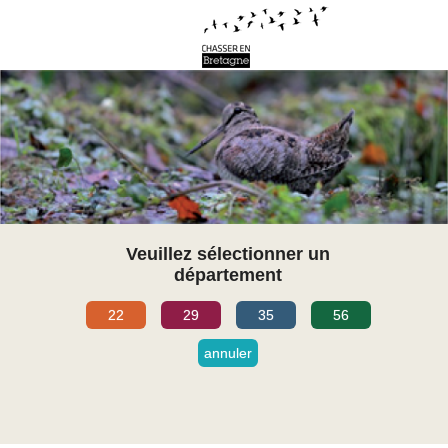
Veuillez sélectionner un
département
22
29
35
56
annuler