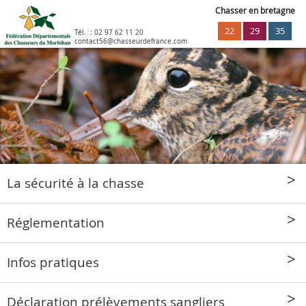
Chasser en bretagne
22
29
35
Tél. :
02 97 62 11 20
contact56@chasseurdefrance.com
La sécurité à la chasse
Réglementation
Infos pratiques
Déclaration prélèvements sangliers