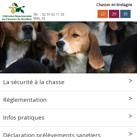
Chasser en bretagne
22
29
35
Tél. :
02 97 62 11 20
MAIL_56
La sécurité à la chasse
Réglementation
Infos pratiques
Déclaration prélèvements sangliers