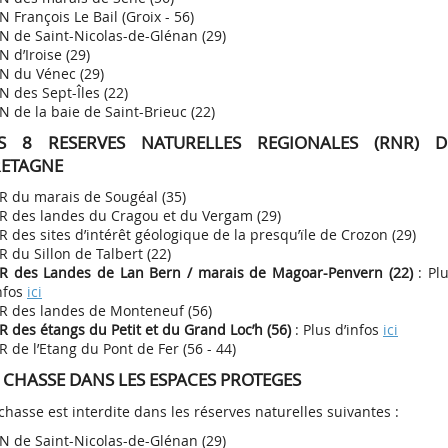
 François Le Bail (Groix - 56)
N de Saint-Nicolas-de-Glénan (29)
 d’Iroise (29)
N du Vénec (29)
 des Sept-Îles (22)
 de la baie de Saint-Brieuc (22)
ES 8 RESERVES NATURELLES REGIONALES (RNR) D
ETAGNE
R du marais de Sougéal (35)
R des landes du Cragou et du Vergam (29)
 des sites d’intérêt géologique de la presqu’ïle de Crozon (29)
 du Sillon de Talbert (22)
R des Landes de Lan Bern / marais de Magoar-Penvern (22)
: Pl
nfos
ici
R des landes de Monteneuf (56)
 des étangs du Petit et du Grand Loc’h (56)
: Plus d’infos
ici
 de l’Etang du Pont de Fer (56 - 44)
 CHASSE DANS LES ESPACES PROTEGES
chasse est interdite dans les réserves naturelles suivantes :
N de Saint-Nicolas-de-Glénan (29)