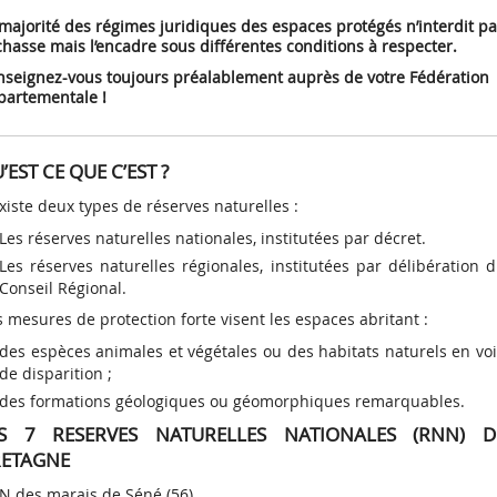
Autres chas
majorité des régimes juridiques des espaces protégés n’interdit p
Validation
petit gibier
chasse mais l’encadre sous différentes conditions à respecter.
Représentation des
Assurance
uvages
Chasse à ti
Volet permanent du
e c’est ?
des
Comment les limiter ?
Réserves naturelles
Le comportement du
Que faire de l’animal
SAGIR : Surv
chasseurs
nseignez-vous toujours préalablement auprès de votre Fédération
te
gibier
permis
Le bocage
Programme régional
Communes
chasseur
blessé ou tué ?
agir
chassables
loi
Régulation des
Réserves de chasse et
Lire la sui
Lire la sui
partementale !
Représentation au
"Agriculture et
limitrophes
Chasse au v
Volet "validation
te
Le littoral
Lire la suite
tit et du
animaux classés
de faune sauvage
Conduite des usagers
Ces dégâts sont-ils
Fiches sanit
 sédentaire
niveau régional
Biodiversité"
annuelle"
nuisibles
de la nature
indemnisés ?
Chasse à co
Les landes
Forêts domaniales
Consommer 
Participation de la FRC
CIPAN "Intercultures
 nature
Déclarez les dégâts
en toute sé
assables
Chasse à l’a
Les marais
à l’élaboration de
faunistiques"
survenus lors de la
’EST CE QUE C’EST ?
politiques publiques
 WATER
 bois
Les forêts
JEFS - Culture à gibier
collision
an Bern et
existe deux types de réserves naturelles :
Les réserves naturelles nationales, institutées par décret.
Les réserves naturelles régionales, institutées par délibération 
Conseil Régional.
 mesures de protection forte visent les espaces abritant :
des espèces animales et végétales ou des habitats naturels en vo
de disparition ;
des formations géologiques ou géomorphiques remarquables.
ES 7 RESERVES NATURELLES NATIONALES (RNN) D
ETAGNE
N des marais de Séné (56)