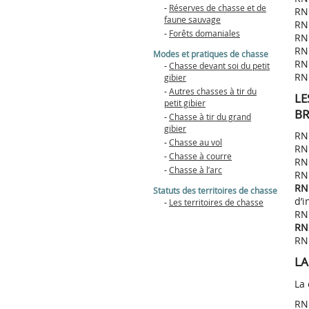
-
Réserves de chasse et de
RNN
faune sauvage
RN
-
Forêts domaniales
RNN
RN
Modes et pratiques de chasse
RNN
-
Chasse devant soi du petit
RNN
gibier
-
Autres chasses à tir du
L
petit gibier
BR
-
Chasse à tir du grand
gibier
RN
-
Chasse au vol
RN
-
Chasse à courre
RNR
-
Chasse à l’arc
RNR
RN
Statuts des territoires de chasse
d’i
-
Les territoires de chasse
RN
RNR
RNR
LA
La 
RN