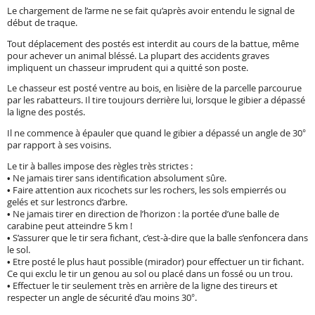
Le chargement de l’arme ne se fait qu’après avoir entendu le signal de
début de traque.
Tout déplacement des postés est interdit au cours de la battue, même
pour achever un animal bléssé. La plupart des accidents graves
impliquent un chasseur imprudent qui a quitté son poste.
Le chasseur est posté ventre au bois, en lisière de la parcelle parcourue
par les rabatteurs. Il tire toujours derrière lui, lorsque le gibier a dépassé
la ligne des postés.
Il ne commence à épauler que quand le gibier a dépassé un angle de 30°
par rapport à ses voisins.
Le tir à balles impose des règles très strictes :
• Ne jamais tirer sans identification absolument sûre.
• Faire attention aux ricochets sur les rochers, les sols empierrés ou
gelés et sur lestroncs d’arbre.
• Ne jamais tirer en direction de l’horizon : la portée d’une balle de
carabine peut atteindre 5 km !
• S’assurer que le tir sera fichant, c’est-à-dire que la balle s’enfoncera dans
le sol.
• Etre posté le plus haut possible (mirador) pour effectuer un tir fichant.
Ce qui exclu le tir un genou au sol ou placé dans un fossé ou un trou.
• Effectuer le tir seulement très en arrière de la ligne des tireurs et
respecter un angle de sécurité d’au moins 30°.