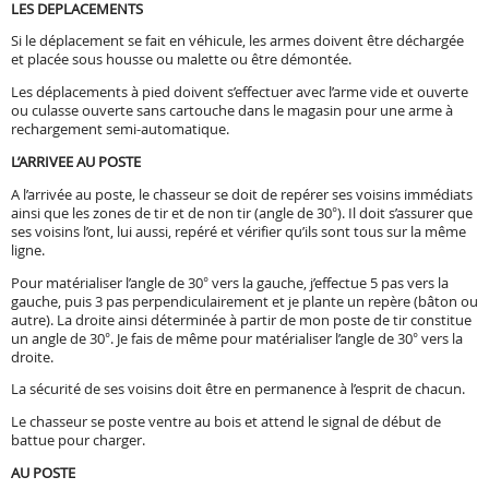
LES DEPLACEMENTS
Agenda
Si le déplacement se fait en véhicule, les armes doivent être déchargée
et placée sous housse ou malette ou être démontée.
Les déplacements à pied doivent s’effectuer avec l’arme vide et ouverte
ou culasse ouverte sans cartouche dans le magasin pour une arme à
rechargement semi-automatique.
L’ARRIVEE AU POSTE
A l’arrivée au poste, le chasseur se doit de repérer ses voisins immédiats
ainsi que les zones de tir et de non tir (angle de 30°). Il doit s’assurer que
ses voisins l’ont, lui aussi, repéré et vérifier qu’ils sont tous sur la même
ligne.
Pour matérialiser l’angle de 30° vers la gauche, j’effectue 5 pas vers la
gauche, puis 3 pas perpendiculairement et je plante un repère (bâton ou
autre). La droite ainsi déterminée à partir de mon poste de tir constitue
un angle de 30°. Je fais de même pour matérialiser l’angle de 30° vers la
droite.
La sécurité de ses voisins doit être en permanence à l’esprit de chacun.
Le chasseur se poste ventre au bois et attend le signal de début de
battue pour charger.
AU POSTE