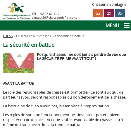
Chasser en bretagne
22
29
35
Tél. :
02 97 62 11 20
contact56@chasseurdefrance.com
MENU
FDC56
> La sécurité à la chasse >
La sécurité en battue
La sécurité à la chasse
La sécurité en battue
Réglementation
Posté, le chasseur ne doit jamais perdre de vue que
LA SÉCURITÉ PRIME AVANT TOUT !
Infos pratiques
AVANT LA BATTUE
Déclaration prélèvements sangliers
Agenda
Le rôle des responsables de chasse est primordial. Ce sont eux qui, de
part leur savoir, seront responsables du bon déroulement de la chasse.
Le permis de chasser
La battue ne doit, en aucun cas, laisser place à l’improvisation.
Les règles de son bon fonctionnement ne s’inventent pas et doivent
respecter un protocole strict que seul le responsable de chasse sera à
Déclaration prélèvements cervidés
même de transmettre lors du rond de battue.