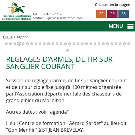
Chasser en bretagne
22
29
35
Tél. :
02 97 62 11 20
contact56@chasseurdefrance.com
MENU
FDC56
>
Agenda
La sécurité à la chasse
Réglementation
REGLAGES D’ARMES, DE TIR SUR
SANGLIER COURANT
Infos pratiques
Session de réglage d’arme, de tir sur sanglier courant
et de tir sur cible fixe jusqu’à 100 mètres organisée
Déclaration prélèvements sangliers
Agenda
par l’Association départementale des chasseurs de
grand gibier du Morbihan
Le permis de chasser
Autres dates : voir "agenda"
Lieu : Centre de formation "Gérard Sardet" au lieu-dit
Déclaration prélèvements cervidés
"Goh Menhir" à ST JEAN BREVELAY.