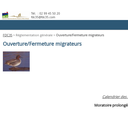
Tél. :
02 99 45 50 20
fdc35@fdc35.com
FDC35
> Réglementation générale >
Ouverture/Fermeture migrateurs
Actualités
Ouverture/Fermeture migrateurs
Le Permis de chasser
Règlementation
Infos Pratique
Calendrier des 
La Sécurité
Moratoire prolongé p
Réglementation / Territoires