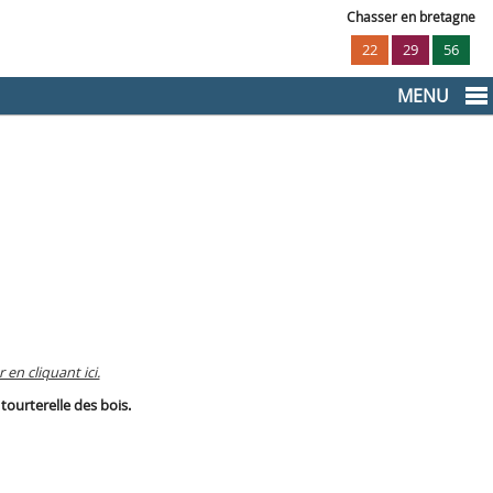
Chasser en bretagne
22
29
56
MENU
en cliquant ici.
tourterelle des bois.