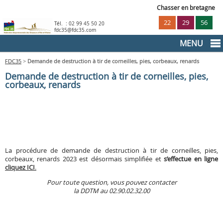
Chasser en bretagne
22
29
56
Tél. :
02 99 45 50 20
fdc35@fdc35.com
MENU
FDC35
>
Demande de destruction à tir de corneilles, pies, corbeaux, renards
Actualités
Demande de destruction à tir de corneilles, pies,
corbeaux, renards
Le Permis de chasser
Règlementation
Infos Pratique
La procédure de demande de destruction à tir de corneilles, pies,
corbeaux, renards 2023 est désormais simplifiée et
s’effectue en ligne
cliquez ICI
.
La Sécurité
Pour toute question, vous pouvez contacter
la DDTM au 02.90.02.32.00
Réglementation / Territoires