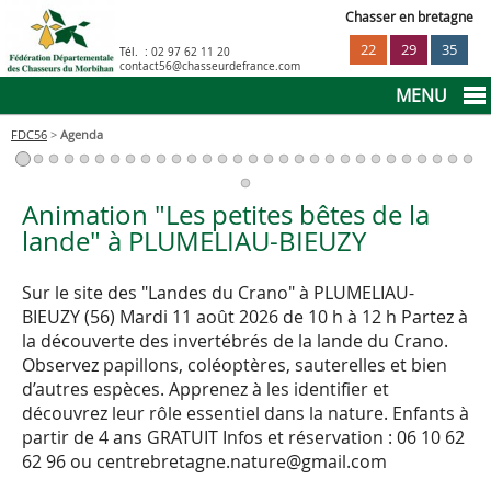
Chasser en bretagne
22
29
35
Tél. :
02 97 62 11 20
contact56@chasseurdefrance.com
MENU
FDC56
>
Agenda
La sécurité à la chasse
Réglementation
Animation "Les petites bêtes de la
lande" à PLUMELIAU-BIEUZY
Infos pratiques
Sur le site des "Landes du Crano" à PLUMELIAU-
BIEUZY (56)
Mardi 11 août 2026 de 10 h à 12 h
Partez à
Déclaration prélèvements sangliers
Agenda
la découverte des invertébrés de la lande du Crano.
Observez papillons, coléoptères, sauterelles et bien
d’autres espèces. Apprenez à les identifier et
Le permis de chasser
découvrez leur rôle essentiel dans la nature.
Enfants à
partir de 4 ans
GRATUIT
Infos et réservation : 06 10 62
Déclaration prélèvements cervidés
62 96 ou centrebretagne.nature@gmail.com