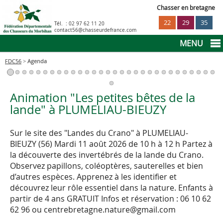
Chasser en bretagne
22
29
35
Tél. :
02 97 62 11 20
contact56@chasseurdefrance.com
MENU
FDC56
>
Agenda
La sécurité à la chasse
Réglementation
Animation "Les petites bêtes de la
lande" à PLUMELIAU-BIEUZY
Infos pratiques
Sur le site des "Landes du Crano" à PLUMELIAU-
BIEUZY (56)
Mardi 11 août 2026 de 10 h à 12 h
Partez à
Déclaration prélèvements sangliers
Agenda
la découverte des invertébrés de la lande du Crano.
Observez papillons, coléoptères, sauterelles et bien
d’autres espèces. Apprenez à les identifier et
Le permis de chasser
découvrez leur rôle essentiel dans la nature.
Enfants à
partir de 4 ans
GRATUIT
Infos et réservation : 06 10 62
Déclaration prélèvements cervidés
62 96 ou centrebretagne.nature@gmail.com