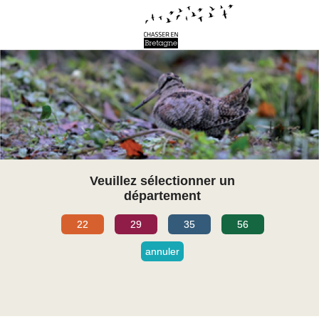
Veuillez sélectionner un
département
22
29
35
56
annuler