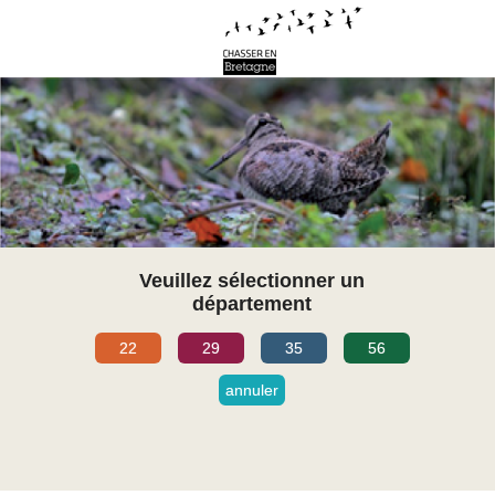
Veuillez sélectionner un
département
22
29
35
56
annuler